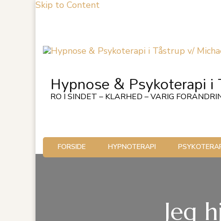
Skip to Content
Hypnose & Psykoterapi i 
RO I SINDET – KLARHED – VARIG FORANDRI
FORSIDE
HYPNOTERAPI
PSYKOTERAP
Jeg h