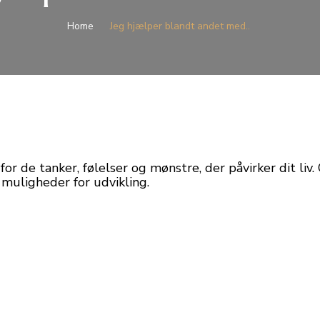
Home
Jeg hjælper blandt andet med..
or de tanker, følelser og mønstre, der påvirker dit liv
muligheder for udvikling.