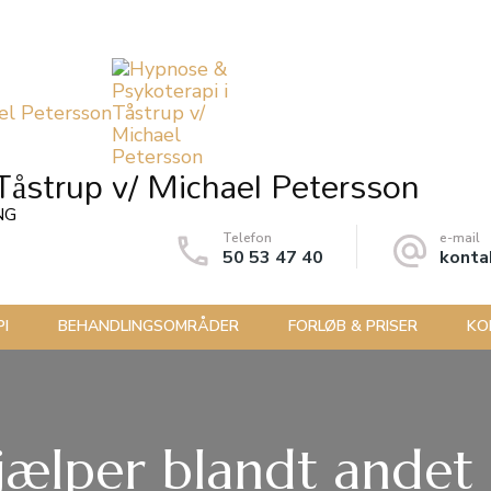
Tåstrup v/ Michael Petersson
NG
Telefon
e-mail
50 53 47 40
konta
I
BEHANDLINGSOMRÅDER
FORLØB & PRISER
KO
jælper blandt andet