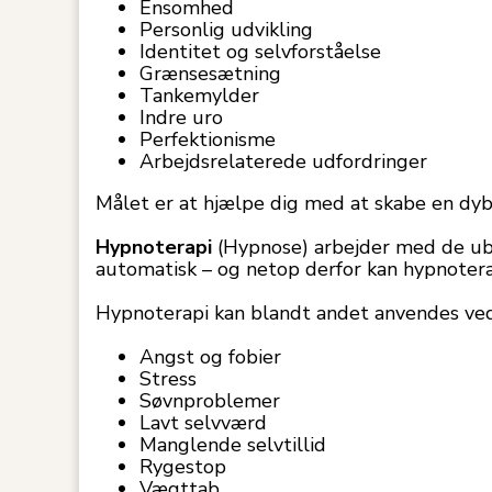
Ensomhed
Personlig udvikling
Identitet og selvforståelse
Grænsesætning
Tankemylder
Indre uro
Perfektionisme
Arbejdsrelaterede udfordringer
Målet er at hjælpe dig med at skabe en dybe
Hypnoterapi
(Hypnose) arbejder med de ube
automatisk – og netop derfor kan hypnoterap
Hypnoterapi kan blandt andet anvendes ved
Angst og fobier
Stress
Søvnproblemer
Lavt selvværd
Manglende selvtillid
Rygestop
Vægttab