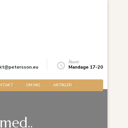
Åbent
kt@petersson.eu
Mandage 17-20
NTAKT
OM MIG
ARTIKLER
 med..