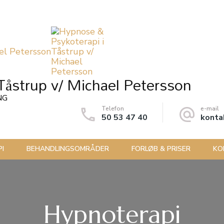
Tåstrup v/ Michael Petersson
NG
Telefon
e-mail
50 53 47 40
konta
I
BEHANDLINGSOMRÅDER
FORLØB & PRISER
KO
Hypnoterapi