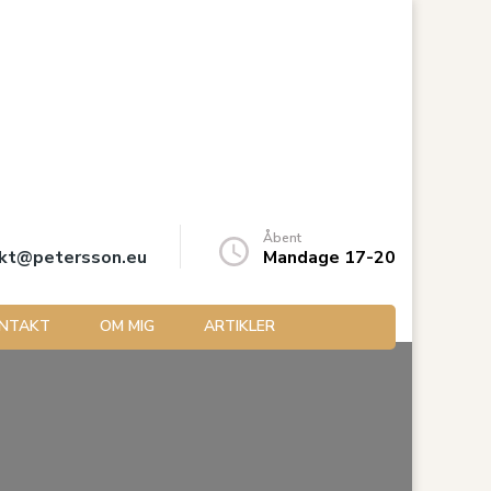
Åbent
kt@petersson.eu
Mandage 17-20
NTAKT
OM MIG
ARTIKLER