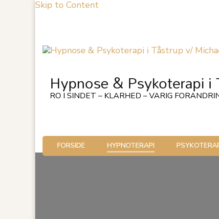
Skip to Content
Hypnose & Psykoterapi i 
RO I SINDET – KLARHED – VARIG FORANDRI
FORSIDE
HYPNOTERAPI
PSYKOTERAP